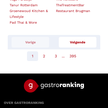
Tanur Rotterdam
TheTreatmentBar
Groenewoud Kitchen &
Restaurant Brugman
Lifestyle
Pad Thai & More
Vorige
Volgende
1
2
3
...
395
OVER GASTRORANKING