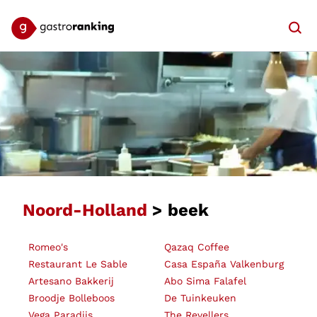
Searc
Noord-Holland
> beek
Romeo's
Qazaq Coffee
Restaurant Le Sable
Casa España Valkenburg
Artesano Bakkerij
Abo Sima Falafel
Broodje Bolleboos
De Tuinkeuken
Vega Paradijs
The Revellers