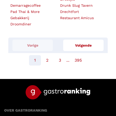
Demarragecoffee
Drunk Slug Tavern
Pad Thai & More
Drechtfort
Gebakkerij
Restaurant Amicus
Droomdiner
Vorige
Volgende
1
2
3
...
395
OVER GASTRORANKING