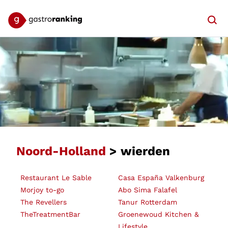
Searc
Noord-Holland
> wierden
Restaurant Le Sable
Casa España Valkenburg
Morjoy to-go
Abo Sima Falafel
The Revellers
Tanur Rotterdam
TheTreatmentBar
Groenewoud Kitchen &
Lifestyle