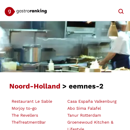
Searc
Noord-Holland
> eemnes-2
Restaurant Le Sable
Casa España Valkenburg
Morjoy to-go
Abo Sima Falafel
The Revellers
Tanur Rotterdam
TheTreatmentBar
Groenewoud Kitchen &
Lifestyle