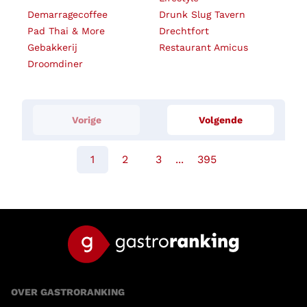
Demarragecoffee
Drunk Slug Tavern
Pad Thai & More
Drechtfort
Gebakkerij
Restaurant Amicus
Droomdiner
Vorige
Volgende
1
2
3
...
395
OVER GASTRORANKING